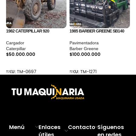
1982 CATERPILLAR 920
1985 BARBER GREENE SB140
1
Cargador
Pavimentadora
C
Caterpillar
Barber Greene
C
$
50.000.000
$
100.000.000
$
Añadir Al Carrito
Añadir Al Carrito
SKU:
TM-0697
SKU:
TM-1271
S
Menú
Enlaces
Contacto
Síguenos
útiles
en redes