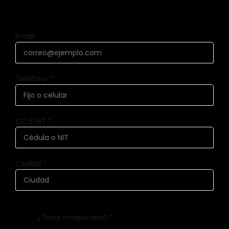
Email
Teléfono *
CC o NIT *
Ciudad *
¿Tiene maquinaria? *