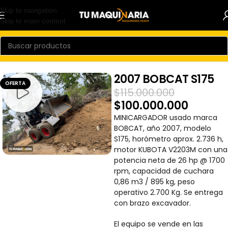
Skip to navigation
Skip to main content
/
Inicio
Minicargador
2007 BOBCAT S175
OFERTA
$
115.000.000
$
100.000.000
MINICARGADOR usado marca
BOBCAT, año 2007, modelo
S175, horómetro aprox. 2.736 h,
motor KUBOTA V2203M con una
potencia neta de 26 hp @ 1700
rpm, capacidad de cuchara
0,86 m3 / 895 kg, peso
operativo 2.700 Kg. Se entrega
con brazo excavador.
El equipo se vende en las