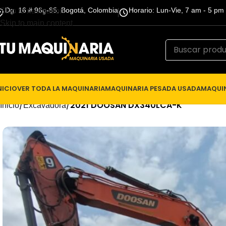
Dg. 16 # 96g-85, Bogotá, Colombia
Horario: Lun-Vie, 7 am - 5 pm
Skip to navigation
Skip to main content
NICIO
VER TODA LA MAQUINARIA
MAQUINARIA PESADA USADA
MAQUIN
/
/
2021 DOOSAN DX340LCA-K
Inicio
Excavadora